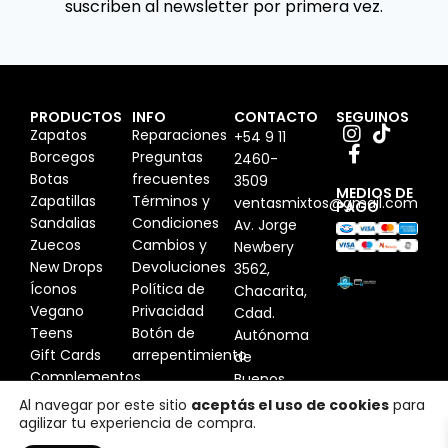
suscriben al newsletter por primera vez.
PRODUCTOS
INFO
CONTACTO
SEGUINOS
Zapatos
Reparaciones
+54 9 11
Borcegos
Preguntas
2460-
Botas
frecuentes
3509
MEDIOS DE
Zapatillas
Términos y
ventasmixtos@gmail.com
PAGO
Sandalias
Condiciones
Av. Jorge
Zuecos
Cambios y
Newbery
New Drops
Devoluciones
3562,
Íconos
Política de
Chacarita,
Vegano
Privacidad
Cdad.
Teens
Botón de
Autónoma
Gift Cards
arrepentimiento
de
Complementos
Buenos
Aires,
Al navegar por este sitio
aceptás el uso de cookies
para
agilizar tu experiencia de compra.
Argentina