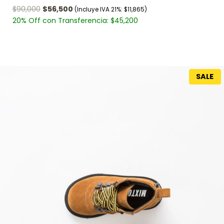
$
90,000
$
56,500
(Incluye IVA 21%:
$
11,865
)
20% Off con Transferencia:
$
45,200
SALE