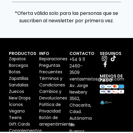
*Oferta válida solo para las personas que se
suscriben al newsletter por primera vez.
PRODUCTOS
INFO
CONTACTO
SEGUINOS
Zapatos
Reparaciones
+54 9 11
Borcegos
Preguntas
2460-
Botas
frecuentes
3509
MEDIOS DE
Zapatillas
Términos y
ventasmixtos@gmail.com
PAGO
Sandalias
Condiciones
Av. Jorge
Zuecos
Cambios y
Newbery
New Drops
Devoluciones
3562,
Íconos
Política de
Chacarita,
Vegano
Privacidad
Cdad.
Teens
Botón de
Autónoma
Gift Cards
arrepentimiento
de
Complementos
Buenos