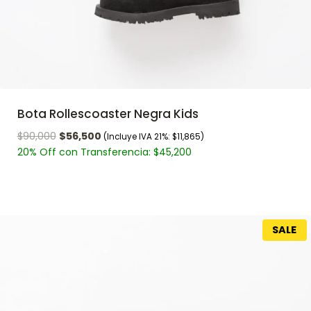
Bota Rollescoaster Negra Kids
$
90,000
$
56,500
(Incluye IVA 21%:
$
11,865
)
20% Off con Transferencia:
$
45,200
SALE