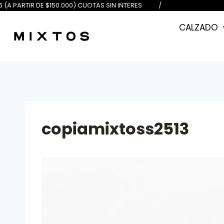
DE $100.000) 6 (A PARTIR DE $150.
CALZADO
copiamixtoss2513