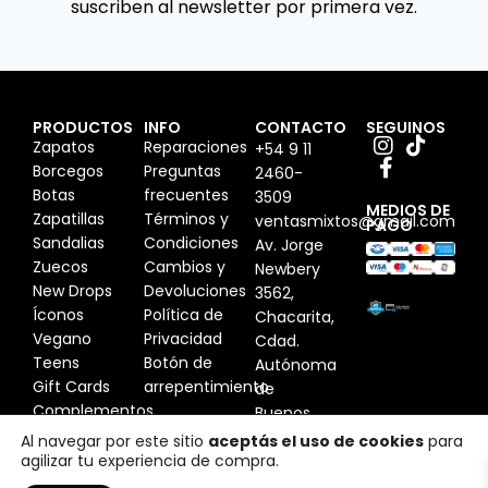
suscriben al newsletter por primera vez.
PRODUCTOS
INFO
CONTACTO
SEGUINOS
Zapatos
Reparaciones
+54 9 11
Borcegos
Preguntas
2460-
Botas
frecuentes
3509
MEDIOS DE
Zapatillas
Términos y
ventasmixtos@gmail.com
PAGO
Sandalias
Condiciones
Av. Jorge
Zuecos
Cambios y
Newbery
New Drops
Devoluciones
3562,
Íconos
Política de
Chacarita,
Vegano
Privacidad
Cdad.
Teens
Botón de
Autónoma
Gift Cards
arrepentimiento
de
Complementos
Buenos
Aires,
Al navegar por este sitio
aceptás el uso de cookies
para
agilizar tu experiencia de compra.
Argentina