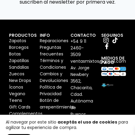
suscriben al newsletter por primera vez.
PRODUCTOS
INFO
CONTACTO
SEGUINOS
Zapatos
Reparaciones
+54 9 11
Borcegos
Preguntas
2460-
Botas
frecuentes
3509
MEDIOS DE
Zapatillas
Términos y
ventasmixtos@gmail.com
PAGO
Sandalias
Condiciones
Av. Jorge
Zuecos
Cambios y
Newbery
New Drops
Devoluciones
3562,
Íconos
Política de
Chacarita,
Vegano
Privacidad
Cdad.
Teens
Botón de
Autónoma
Gift Cards
arrepentimiento
de
Complementos
Buenos
Aires,
Al navegar por este sitio
aceptás el uso de cookies
para
agilizar tu experiencia de compra.
Argentina