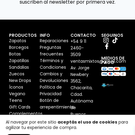
suscriben al newsletter por primera vez.
PRODUCTOS
INFO
CONTACTO
SEGUINOS
Zapatos
Reparaciones
+54 9 11
Borcegos
Preguntas
2460-
Botas
frecuentes
3509
MEDIOS DE
Zapatillas
Términos y
ventasmixtos@gmail.com
PAGO
Sandalias
Condiciones
Av. Jorge
Zuecos
Cambios y
Newbery
New Drops
Devoluciones
3562,
Íconos
Política de
Chacarita,
Vegano
Privacidad
Cdad.
Teens
Botón de
Autónoma
Gift Cards
arrepentimiento
de
Complementos
Buenos
Aires,
Al navegar por este sitio
aceptás el uso de cookies
para
agilizar tu experiencia de compra.
Argentina