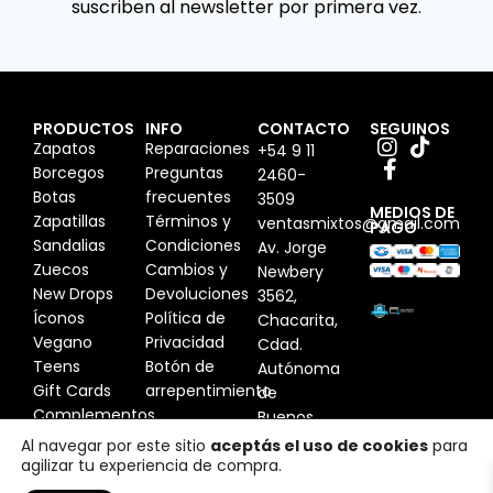
suscriben al newsletter por primera vez.
PRODUCTOS
INFO
CONTACTO
SEGUINOS
Zapatos
Reparaciones
+54 9 11
Borcegos
Preguntas
2460-
Botas
frecuentes
3509
MEDIOS DE
Zapatillas
Términos y
ventasmixtos@gmail.com
PAGO
Sandalias
Condiciones
Av. Jorge
Zuecos
Cambios y
Newbery
New Drops
Devoluciones
3562,
Íconos
Política de
Chacarita,
Vegano
Privacidad
Cdad.
Teens
Botón de
Autónoma
Gift Cards
arrepentimiento
de
Complementos
Buenos
Aires,
Al navegar por este sitio
aceptás el uso de cookies
para
agilizar tu experiencia de compra.
Argentina