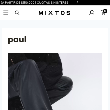
DE $100.000) 6 (A PARTIR DE $150.
0
paul