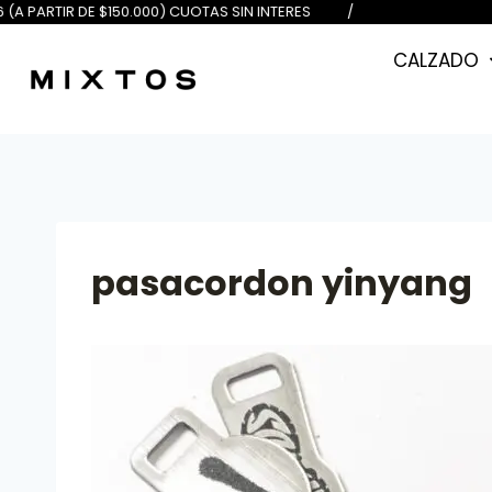
E $100.000) 6 (A PARTIR DE $150.
CALZADO
pasacordon yinyang