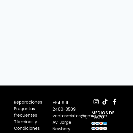
Reparaciones
+54 9 11
Preguntas
2460-3509
MEDIOS DE
frecuentes
ventasmixtos@gmail.com
PAGO
Términos y
Av. Jorge
Condiciones
Newbery