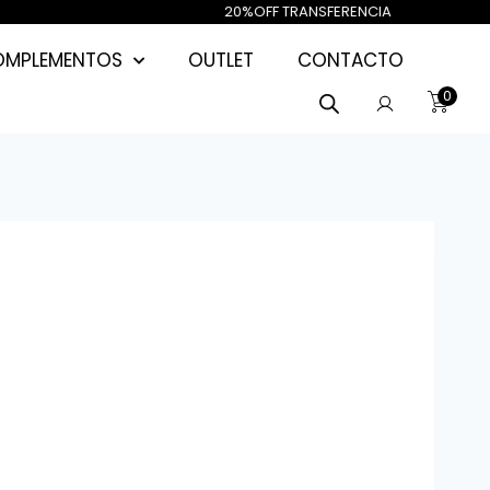
STA 40%OFF / 20
%OFF TR
OMPLEMENTOS
OUTLET
CONTACTO
0