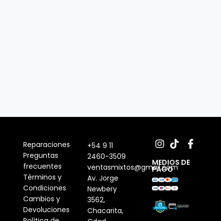
Reparaciones
+54 9 11
Preguntas
2460-3509
MEDIOS DE
frecuentes
ventasmixtos@gmail.com
PAGO
Términos y
Av. Jorge
Condiciones
Newbery
Cambios y
3562,
Devoluciones
Chacarita,
Política de