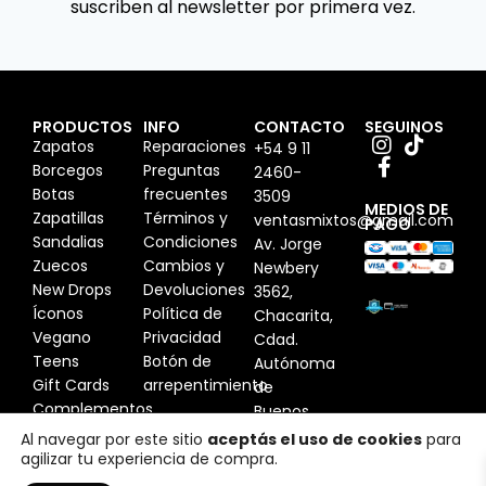
suscriben al newsletter por primera vez.
PRODUCTOS
INFO
CONTACTO
SEGUINOS
Zapatos
Reparaciones
+54 9 11
Borcegos
Preguntas
2460-
Botas
frecuentes
3509
MEDIOS DE
Zapatillas
Términos y
ventasmixtos@gmail.com
PAGO
Sandalias
Condiciones
Av. Jorge
Zuecos
Cambios y
Newbery
New Drops
Devoluciones
3562,
Íconos
Política de
Chacarita,
Vegano
Privacidad
Cdad.
Teens
Botón de
Autónoma
Gift Cards
arrepentimiento
de
Complementos
Buenos
Aires,
Al navegar por este sitio
aceptás el uso de cookies
para
agilizar tu experiencia de compra.
Argentina