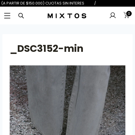
DE $100.000) 6 (A PARTIR DE $150.
0
_DSC3152-min