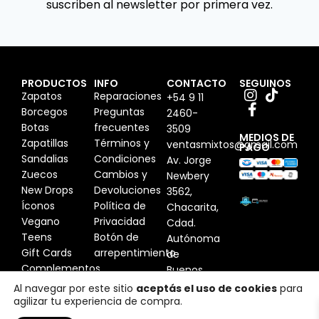
suscriben al newsletter por primera vez.
PRODUCTOS
INFO
CONTACTO
SEGUINOS
Zapatos
Reparaciones
+54 9 11
Borcegos
Preguntas
2460-
Botas
frecuentes
3509
MEDIOS DE
Zapatillas
Términos y
ventasmixtos@gmail.com
PAGO
Sandalias
Condiciones
Av. Jorge
Zuecos
Cambios y
Newbery
New Drops
Devoluciones
3562,
Íconos
Política de
Chacarita,
Vegano
Privacidad
Cdad.
Teens
Botón de
Autónoma
Gift Cards
arrepentimiento
de
Complementos
Buenos
Aires,
Al navegar por este sitio
aceptás el uso de cookies
para
agilizar tu experiencia de compra.
Argentina