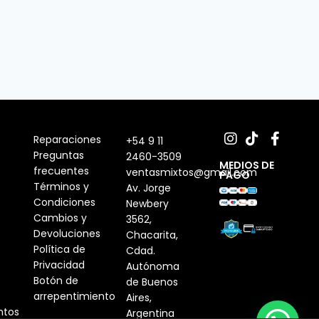
Reparaciones
+54 9 11
Preguntas
2460-3509
MEDIOS DE
frecuentes
ventasmixtos@gmail.com
PAGO
Términos y
Av. Jorge
Condiciones
Newbery
Cambios y
3562,
Devoluciones
Chacarita,
Política de
Cdad.
Privacidad
Autónoma
Botón de
de Buenos
arrepentimiento
Aires,
tos
Argentina