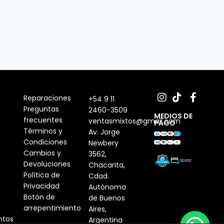
Reparaciones
+54 9 11
Preguntas
2460-3509
MEDIOS DE
frecuentes
ventasmixtos@gmail.com
PAGO
Términos y
Av. Jorge
Condiciones
Newbery
Cambios y
3562,
Devoluciones
Chacarita,
Política de
Cdad.
Privacidad
Autónoma
Botón de
de Buenos
arrepentimiento
Aires,
tos
Argentina