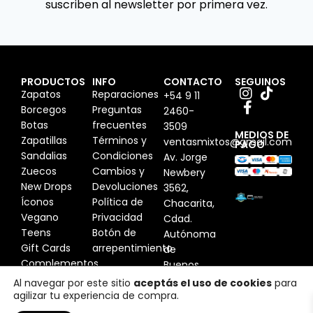
suscriben al newsletter por primera vez.
PRODUCTOS
INFO
CONTACTO
SEGUINOS
Zapatos
Reparaciones
+54 9 11
Borcegos
Preguntas
2460-
Botas
frecuentes
3509
MEDIOS DE
Zapatillas
Términos y
ventasmixtos@gmail.com
PAGO
Sandalias
Condiciones
Av. Jorge
Zuecos
Cambios y
Newbery
New Drops
Devoluciones
3562,
Íconos
Política de
Chacarita,
Vegano
Privacidad
Cdad.
Teens
Botón de
Autónoma
Gift Cards
arrepentimiento
de
Complementos
Buenos
Aires,
Al navegar por este sitio
aceptás el uso de cookies
para
agilizar tu experiencia de compra.
Argentina