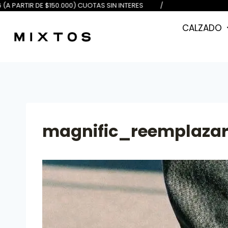
E $100.000) 6 (A PARTIR DE $150.0
CALZADO
magnific_reemplaza