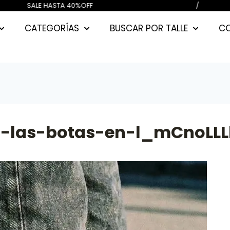
00) CUOTAS SIN INTERES / SALE HAS
CATEGORÍAS
BUSCAR POR TALLE
C
r-las-botas-en-l_mCnoLL