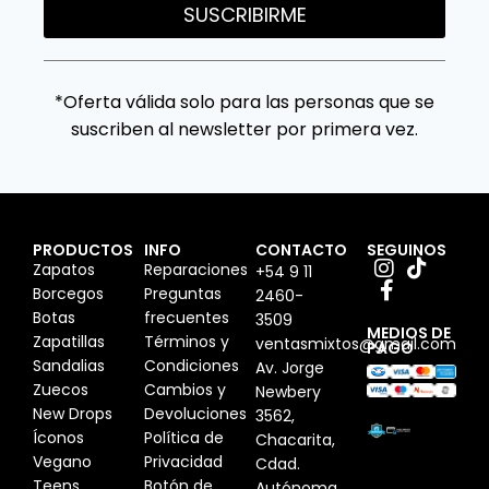
SUSCRIBIRME
*Oferta válida solo para las personas que se
suscriben al newsletter por primera vez.
PRODUCTOS
INFO
CONTACTO
SEGUINOS
Zapatos
Reparaciones
+54 9 11
Borcegos
Preguntas
2460-
Botas
frecuentes
3509
MEDIOS DE
Zapatillas
Términos y
ventasmixtos@gmail.com
PAGO
Sandalias
Condiciones
Av. Jorge
Zuecos
Cambios y
Newbery
New Drops
Devoluciones
3562,
Íconos
Política de
Chacarita,
Vegano
Privacidad
Cdad.
Teens
Botón de
Autónoma