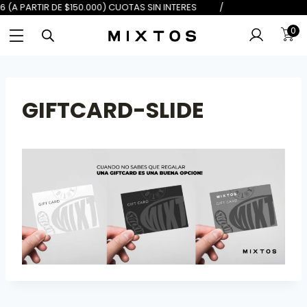
 DE $100.000) 6 (A PARTIR DE $150
0
GIFTCARD-SLIDE