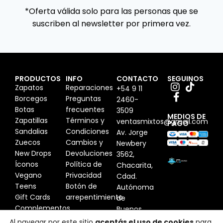
*Oferta válida solo para las personas que se
suscriben al newsletter por primera vez.
PRODUCTOS
INFO
CONTACTO
SEGUINOS
Zapatos
Reparaciones
+54 9 11
Borcegos
Preguntas
2460-
Botas
frecuentes
3509
MEDIOS DE
Zapatillas
Términos y
ventasmixtos@gmail.com
PAGO
Sandalias
Condiciones
Av. Jorge
Zuecos
Cambios y
Newbery
New Drops
Devoluciones
3562,
Íconos
Política de
Chacarita,
Vegano
Privacidad
Cdad.
Teens
Botón de
Autónoma
Gift Cards
arrepentimiento
de
Complementos
Buenos
Aires,
Al navegar por este sitio
aceptás el uso de cookies
para