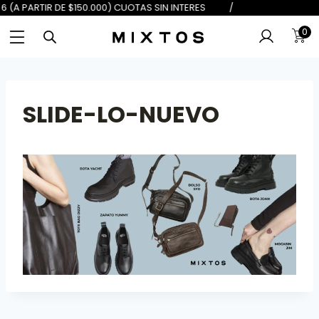
 DE $100.000) 6 (A PARTIR DE $150
0
SLIDE-LO-NUEVO