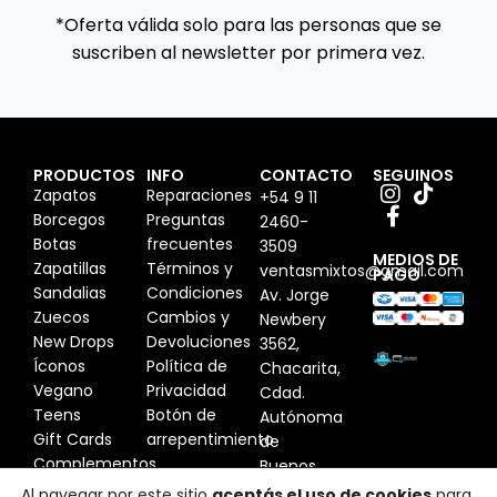
*Oferta válida solo para las personas que se
suscriben al newsletter por primera vez.
PRODUCTOS
INFO
CONTACTO
SEGUINOS
Zapatos
Reparaciones
+54 9 11
Borcegos
Preguntas
2460-
Botas
frecuentes
3509
MEDIOS DE
Zapatillas
Términos y
ventasmixtos@gmail.com
PAGO
Sandalias
Condiciones
Av. Jorge
Zuecos
Cambios y
Newbery
New Drops
Devoluciones
3562,
Íconos
Política de
Chacarita,
Vegano
Privacidad
Cdad.
Teens
Botón de
Autónoma
Gift Cards
arrepentimiento
de
Complementos
Buenos
Aires,
Al navegar por este sitio
aceptás el uso de cookies
para