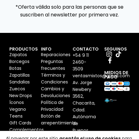
*Oferta válida solo para las personas que se
suscriben al newsletter por primera vez.
PRODUCTOS
INFO
CONTACTO
SEGUINOS
Zapatos
Reparaciones
+54 9 11
Borcegos
Preguntas
2460-
Botas
frecuentes
3509
MEDIOS DE
Zapatillas
Términos y
ventasmixtos@gmail.com
PAGO
Sandalias
Condiciones
Av. Jorge
Zuecos
Cambios y
Newbery
New Drops
Devoluciones
3562,
Íconos
Política de
Chacarita,
Vegano
Privacidad
Cdad.
Teens
Botón de
Autónoma
Gift Cards
arrepentimiento
de
Complementos
Buenos
Aires,
Al navegar por este sitio
aceptás el uso de cookies
para