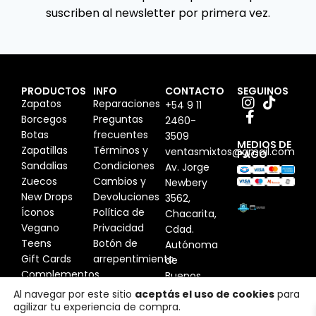
suscriben al newsletter por primera vez.
PRODUCTOS
INFO
CONTACTO
SEGUINOS
Zapatos
Reparaciones
+54 9 11
Borcegos
Preguntas
2460-
Botas
frecuentes
3509
MEDIOS DE
Zapatillas
Términos y
ventasmixtos@gmail.com
PAGO
Sandalias
Condiciones
Av. Jorge
Zuecos
Cambios y
Newbery
New Drops
Devoluciones
3562,
Íconos
Política de
Chacarita,
Vegano
Privacidad
Cdad.
Teens
Botón de
Autónoma
Gift Cards
arrepentimiento
de
Complementos
Buenos
Aires,
Al navegar por este sitio
aceptás el uso de cookies
para
agilizar tu experiencia de compra.
Argentina