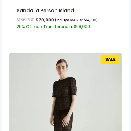
Sandalia Person Island
$
156,780
$
70,000
(Incluye IVA 21%:
$
14,700
)
20% Off con Transferencia:
$
56,000
SALE