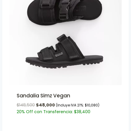
Sandalia Simz Vegan
$
148,500
$
48,000
(Incluye IVA 21%:
$
10,080
)
20% Off con Transferencia:
$
38,400