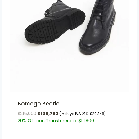
Borcego Beatle
$
215,000
$
139,750
(Incluye IVA 21%:
$
29,348
)
20% Off con Transferencia:
$
111,800