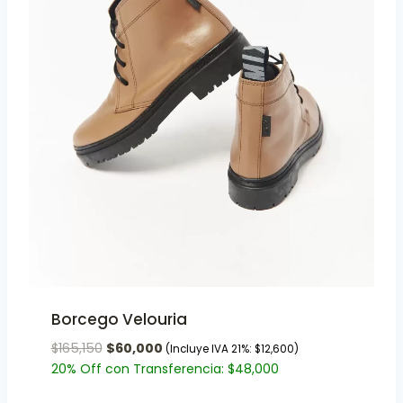
Borcego Velouria
$
165,150
$
60,000
(Incluye IVA 21%:
$
12,600
)
20% Off con Transferencia:
$
48,000