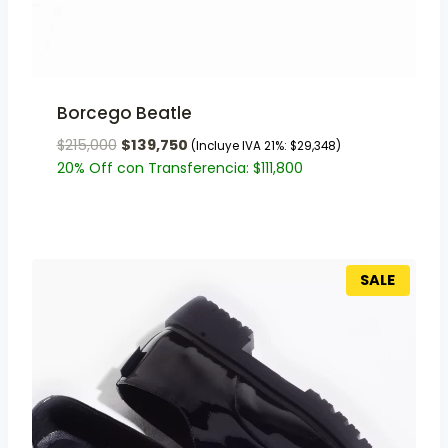
Borcego Beatle
$
215,000
$
139,750
(Incluye IVA 21%:
$
29,348
)
20% Off con Transferencia:
$
111,800
SALE