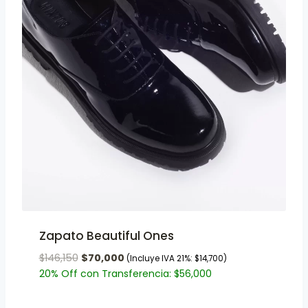
Zapato Beautiful Ones
$
146,150
$
70,000
(Incluye IVA 21%:
$
14,700
)
20% Off con Transferencia:
$
56,000