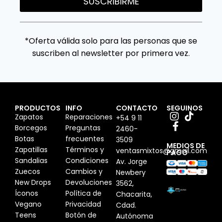
SUSCRIBIRME
*Oferta válida solo para las personas que se
suscriben al newsletter por primera vez.
PRODUCTOS
INFO
CONTACTO
SEGUINOS
Zapatos
Reparaciones
+54 9 11
Borcegos
Preguntas
2460-
Botas
frecuentes
3509
MEDIOS DE
Zapatillas
Términos y
ventasmixtos@gmail.com
PAGO
Sandalias
Condiciones
Av. Jorge
Zuecos
Cambios y
Newbery
New Drops
Devoluciones
3562,
Íconos
Política de
Chacarita,
Vegano
Privacidad
Cdad.
Teens
Botón de
Autónoma