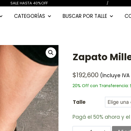
) CUOTAS SIN INTERES / SALE HAST
CATEGORÍAS
BUSCAR POR TALLE
C
Zapato Mill
$
192,600
(Incluye IVA
20% Off con Transferencia:
Talle
Pagá el
50%
ahora y el