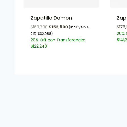
Zapatilla Damon
Zapa
$
169,700
$
152,800
$
176
(Incluye IVA
20% 
21%:
$
32,088
)
$
141,
20% Off con Transferencia:
$
122,240