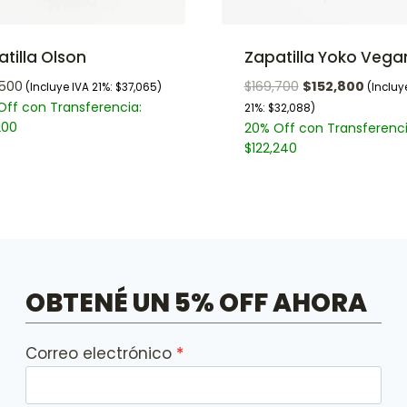
tilla Olson
Zapatilla Yoko Vega
,500
$
169,700
$
152,800
(Incluye IVA 21%:
$
37,065
)
(Incluy
Off con Transferencia:
21%:
$
32,088
)
200
20% Off con Transferenci
$
122,240
OBTENÉ UN 5% OFF AHORA
Correo electrónico