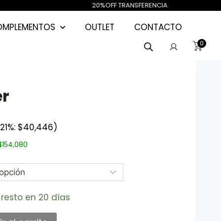
A 40%OFF / 20
%OFF TRA
OMPLEMENTOS
OUTLET
CONTACTO
0
er
 21%:
$
40,446
)
$
154,080
 resto en 20 días