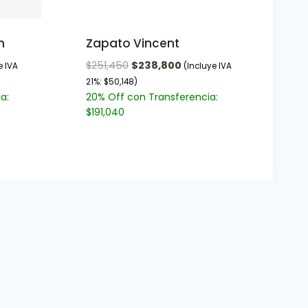
n
Zapato Vincent
$
251,450
$
238,800
e IVA
(Incluye IVA
21%:
$
50,148
)
a:
20% Off con Transferencia:
$
191,040