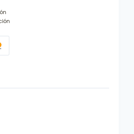
ión
ción